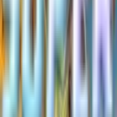
Apa Itu TSG4D Login Tanpa VPN?
TSG4D login
tanpa VPN adalah sistem akses langsung
yang memungkinkan member masuk ke akun mereka
tanpa perlu bantuan aplikasi VPN seperti Turbo VPN,
Psiphon, atau 1.1.1.1. Sistem ini bekerja melalui server
alternatif resmi yang dikelola langsung oleh tim TSG4D,
sehingga koneksi tetap stabil di semua provider internet
Indonesia tanpa risiko keamanan dari VPN gratis pihak
ketiga.
Kenapa Login TSG4D Lebih Baik
Tanpa VPN?
Banyak member yang masih terbiasa menggunakan