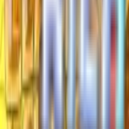
Solusi Jika Login TSG4D Bermasalah
Apabila Anda mengalami kendala saat login, jangan
langsung mengaktifkan VPN. Coba beberapa solusi
berikut terlebih dahulu:
- Bersihkan cache & cookie browser — sering kali login
gagal karena data lama tersimpan
- Gunakan mode incognito/private — bypass cache
otomatis
- Ganti DNS ke 1.1.1.1 (Cloudflare) atau 8.8.8.8 (Google)
— gratis dan aman
- Reset koneksi internet — matikan & nyalakan ulang
WiFi/data seluler
- Hubungi Live Chat TSG4D — admin siap membantu 24