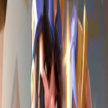
Apa Itu TSG4D Login Tanpa VPN?
TSG4D login
tanpa VPN adalah sistem akses langsung
yang memungkinkan member masuk ke akun mereka
tanpa perlu bantuan aplikasi VPN seperti Turbo VPN,
Psiphon, atau 1.1.1.1. Sistem ini bekerja melalui server
alternatif resmi yang dikelola langsung oleh tim TSG4D,
sehingga koneksi tetap stabil di semua provider internet
Indonesia tanpa risiko keamanan dari VPN gratis pihak
ketiga.
Kenapa Login TSG4D Lebih Baik
Tanpa VPN?