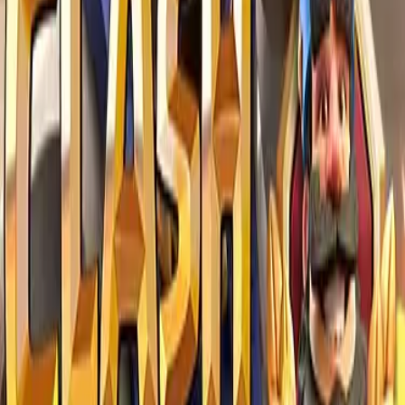
dashboard terbuka.
6. Akun Anda siap digunakan untuk bermain, deposit,
atau withdraw.
Provider yang Didukung untuk Login
Tanpa VPN
- Telkomsel & IndiHome
- XL Axiata & Axis
- Tri Indonesia
- Smartfren 4G & 5G
- Biznet Home & Biznet Wifi
- First Media, MyRepublic, dan ISP lokal lainnya