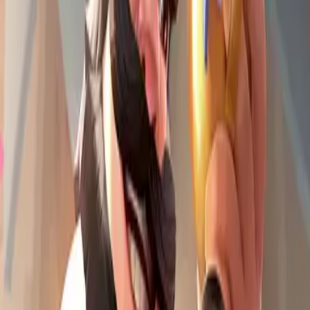
Banyak member yang masih terbiasa menggunakan
VPN untuk login, padahal cara ini punya banyak
kelemahan. Berikut alasan kenapa login langsung lebih
disarankan di tahun 2026:
- Koneksi lebih cepat — tidak perlu rerouting ke server
luar negeri
- Hemat kuota internet — data langsung dari provider
tanpa enkripsi ganda
- Aman dari pencurian data — VPN gratis sering menjual
data pengguna
- Baterai HP lebih awet — VPN aktif menguras daya
hingga 40% lebih cepat
- Tidak ada lag saat transaksi — deposit dan withdraw
langsung diproses