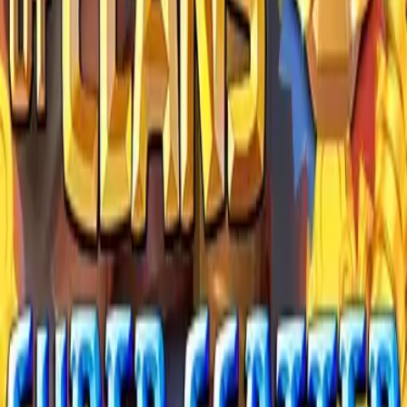
- Hubungi Live Chat TSG4D — admin siap membantu 24
jam nonstop
Tips Login TSG4D Aman di 2026
Agar akun Anda tetap aman dari pencurian atau
penyalahgunaan, perhatikan tips berikut setiap kali login:
- Selalu pastikan Anda berada di
link resmi TSG4D
,
bukan situs tiruan
- Jangan login menggunakan WiFi publik yang tidak
terjamin keamanannya
- Aktifkan verifikasi 2 langkah jika tersedia di pengaturan
akun