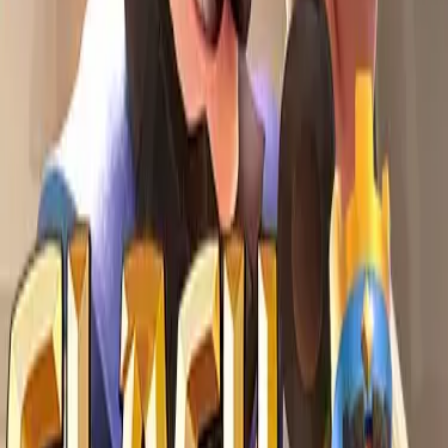
Cara Login TSG4D Resmi Tanpa VPN
2026
Ikuti langkah-langkah berikut untuk login ke TSG4D
tanpa perlu menggunakan VPN:
1. Buka link resmi TSG4D terbaru yang tersedia di
halaman ini.
2. Klik tombol LOGIN di pojok kanan atas halaman.
3. Masukkan username dan password akun Anda
dengan benar.
4. Isi kode captcha untuk verifikasi keamanan.
5. Klik tombol Masuk dan tunggu beberapa detik hingga