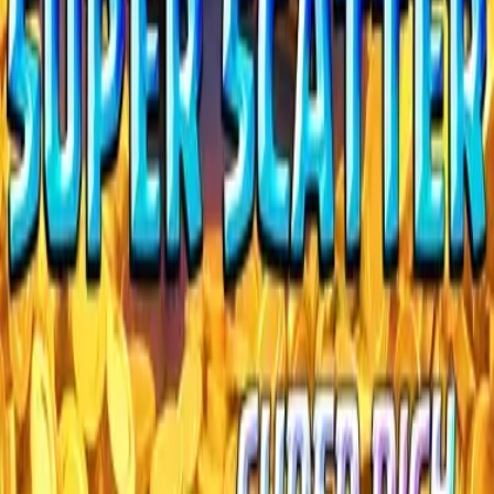
- Ganti password secara berkala minimal 3 bulan sekali
- Jangan pernah memberikan data login kepada siapa
pun, termasuk pihak yang mengaku admin
Kesimpulan
Sistem TSG4D login resmi tanpa VPN 2026 menjadi
pilihan terbaik bagi member yang ingin akses cepat,
hemat kuota, dan aman. Dengan dukungan link alternatif
yang selalu diperbarui, Anda tidak perlu lagi bergantung
pada VPN yang berat dan berisiko. Pastikan untuk selalu
menggunakan link resmi TSG4D dan menjaga
kerahasiaan data akun Anda. Simpan halaman ini
sebagai bookmark agar Anda selalu mendapatkan akses
login tercepat kapan pun dibutuhkan.