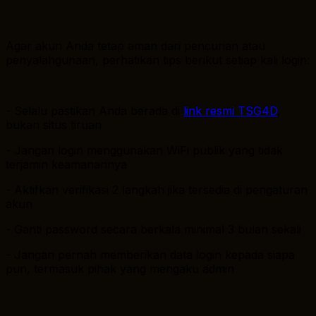
Agar akun Anda tetap aman dari pencurian atau
penyalahgunaan, perhatikan tips berikut setiap kali login:
- Selalu pastikan Anda berada di
link resmi TSG4D
,
bukan situs tiruan
- Jangan login menggunakan WiFi publik yang tidak
terjamin keamanannya
- Aktifkan verifikasi 2 langkah jika tersedia di pengaturan
akun
- Ganti password secara berkala minimal 3 bulan sekali
- Jangan pernah memberikan data login kepada siapa
pun, termasuk pihak yang mengaku admin