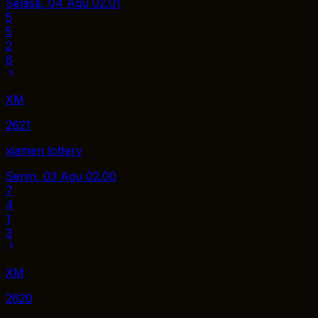
Selasa, 04 Agu
02.01
5
5
2
6
XM
2621
xiamen lottery
Senin, 03 Agu
02.00
7
4
1
3
XM
2620