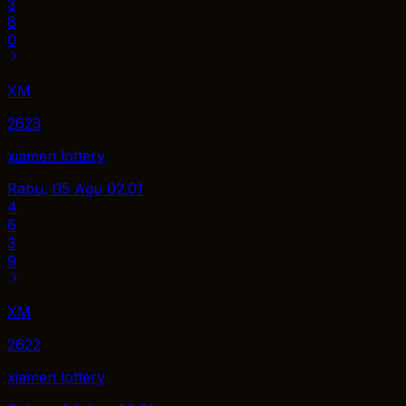
3
8
0
XM
2623
xiamen lottery
Rabu, 05 Agu
02.01
4
6
3
9
XM
2622
xiamen lottery