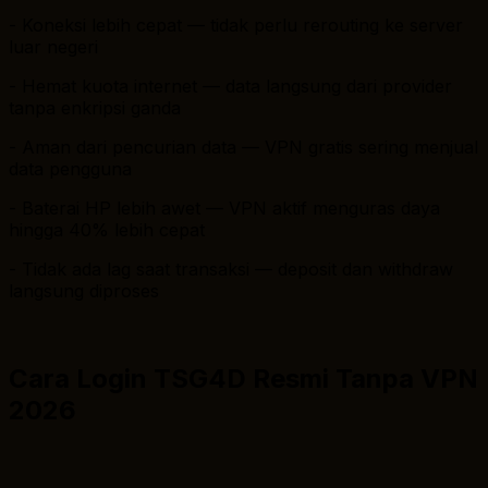
- Koneksi lebih cepat — tidak perlu rerouting ke server
luar negeri
- Hemat kuota internet — data langsung dari provider
tanpa enkripsi ganda
- Aman dari pencurian data — VPN gratis sering menjual
data pengguna
- Baterai HP lebih awet — VPN aktif menguras daya
hingga 40% lebih cepat
- Tidak ada lag saat transaksi — deposit dan withdraw
langsung diproses
Cara Login TSG4D Resmi Tanpa VPN
2026