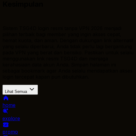
Kesimpulan
Sistem TSG4D login resmi tanpa VPN 2026 menjadi
pilihan terbaik bagi member yang ingin akses cepat,
hemat kuota, dan aman. Dengan dukungan link alternatif
yang selalu diperbarui, Anda tidak perlu lagi bergantung
pada VPN yang berat dan berisiko. Pastikan untuk selalu
menggunakan link resmi TSG4D dan menjaga
kerahasiaan data akun Anda. Simpan halaman ini
sebagai bookmark agar Anda selalu mendapatkan akses
login tercepat kapan pun dibutuhkan.
Lihat Semua
home
explore
promo