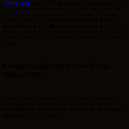
TSG4D login
tanpa VPN adalah sistem akses langsung
yang memungkinkan member masuk ke akun mereka
tanpa perlu bantuan aplikasi VPN seperti Turbo VPN,
Psiphon, atau 1.1.1.1. Sistem ini bekerja melalui server
alternatif resmi yang dikelola langsung oleh tim TSG4D,
sehingga koneksi tetap stabil di semua provider internet
Indonesia tanpa risiko keamanan dari VPN gratis pihak
ketiga.
Kenapa Login TSG4D Lebih Baik
Tanpa VPN?
Banyak member yang masih terbiasa menggunakan
VPN untuk login, padahal cara ini punya banyak
kelemahan. Berikut alasan kenapa login langsung lebih
disarankan di tahun 2026: