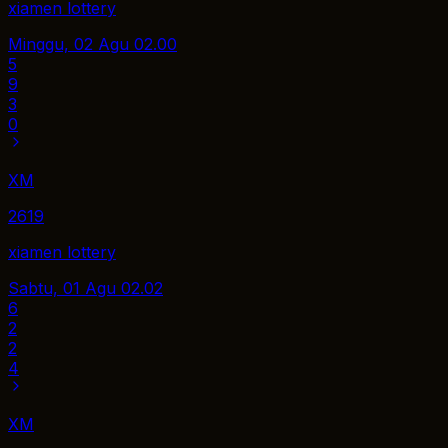
xiamen lottery
Minggu, 02 Agu
02.00
5
9
3
0
XM
2619
xiamen lottery
Sabtu, 01 Agu
02.02
6
2
2
4
XM