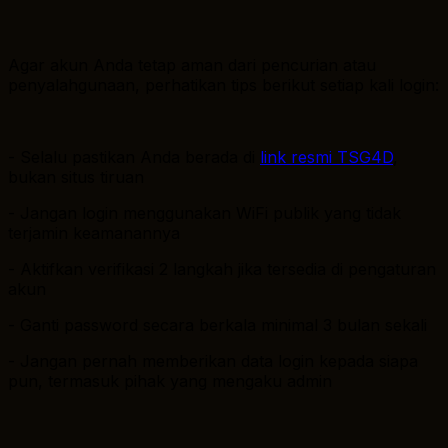
Agar akun Anda tetap aman dari pencurian atau
penyalahgunaan, perhatikan tips berikut setiap kali login:
- Selalu pastikan Anda berada di
link resmi TSG4D
,
bukan situs tiruan
- Jangan login menggunakan WiFi publik yang tidak
terjamin keamanannya
- Aktifkan verifikasi 2 langkah jika tersedia di pengaturan
akun
- Ganti password secara berkala minimal 3 bulan sekali
- Jangan pernah memberikan data login kepada siapa
pun, termasuk pihak yang mengaku admin