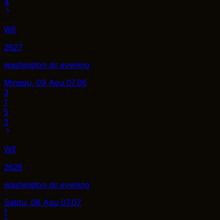
4
WE
2627
washington dc evening
Minggu, 09 Agu
07.06
3
1
5
3
WE
2626
washington dc evening
Sabtu, 08 Agu
07.07
1