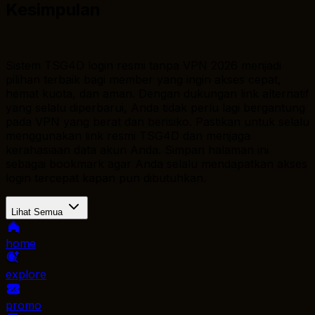
Kesimpulan
Sistem TSG4D login resmi tanpa VPN 2026 menjadi
pilihan terbaik bagi member yang ingin akses cepat,
hemat kuota, dan aman. Dengan dukungan link alternatif
yang selalu diperbarui, Anda tidak perlu lagi bergantung
pada VPN yang berat dan berisiko. Pastikan untuk selalu
menggunakan link resmi TSG4D dan menjaga
kerahasiaan data akun Anda. Simpan halaman ini
sebagai bookmark agar Anda selalu mendapatkan akses
login tercepat kapan pun dibutuhkan.
Lihat Semua
home
explore
promo