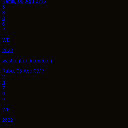
Kamis, 06 Agu
07.15
5
8
0
6
WE
2623
washington dc evening
Rabu, 05 Agu
07.17
2
4
7
0
WE
2622