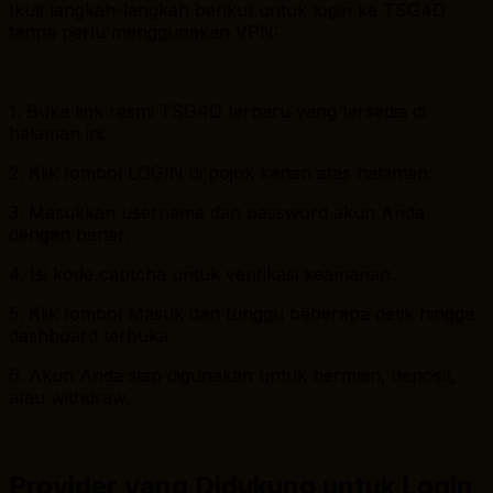
Ikuti langkah-langkah berikut untuk login ke TSG4D
tanpa perlu menggunakan VPN:
1. Buka link resmi TSG4D terbaru yang tersedia di
halaman ini.
2. Klik tombol LOGIN di pojok kanan atas halaman.
3. Masukkan username dan password akun Anda
dengan benar.
4. Isi kode captcha untuk verifikasi keamanan.
5. Klik tombol Masuk dan tunggu beberapa detik hingga
dashboard terbuka.
6. Akun Anda siap digunakan untuk bermain, deposit,
atau withdraw.
Provider yang Didukung untuk Login