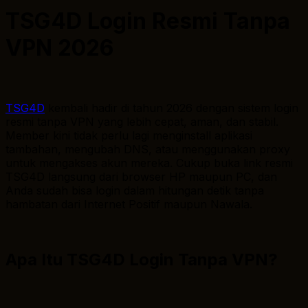
TSG4D Login Resmi Tanpa
VPN 2026
TSG4D
kembali hadir di tahun 2026 dengan sistem login
resmi tanpa VPN yang lebih cepat, aman, dan stabil.
Member kini tidak perlu lagi menginstall aplikasi
tambahan, mengubah DNS, atau menggunakan proxy
untuk mengakses akun mereka. Cukup buka link resmi
TSG4D langsung dari browser HP maupun PC, dan
Anda sudah bisa login dalam hitungan detik tanpa
hambatan dari Internet Positif maupun Nawala.
Apa Itu TSG4D Login Tanpa VPN?