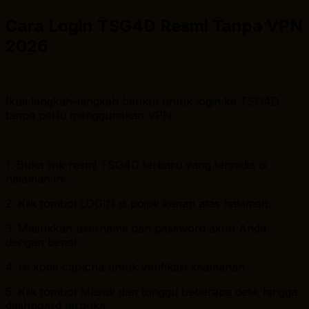
Cara Login TSG4D Resmi Tanpa VPN
2026
Ikuti langkah-langkah berikut untuk login ke TSG4D
tanpa perlu menggunakan VPN:
1. Buka link resmi TSG4D terbaru yang tersedia di
halaman ini.
2. Klik tombol LOGIN di pojok kanan atas halaman.
3. Masukkan username dan password akun Anda
dengan benar.
4. Isi kode captcha untuk verifikasi keamanan.
5. Klik tombol Masuk dan tunggu beberapa detik hingga
dashboard terbuka.