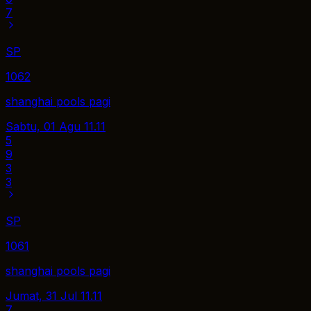
7
SP
1062
shanghai pools pagi
Sabtu, 01 Agu
11.11
5
9
3
3
SP
1061
shanghai pools pagi
Jumat, 31 Jul
11.11
7