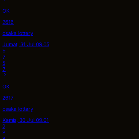
OK
2618
osaka lottery
Jumat, 31 Jul
09.05
9
7
5
7
OK
2617
osaka lottery
Kamis, 30 Jul
09.01
2
8
8