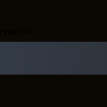
y
Hari ini