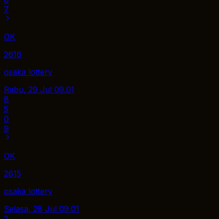
7
OK
2616
osaka lottery
Rabu, 29 Jul
09.01
8
5
0
9
OK
2615
osaka lottery
Selasa, 28 Jul
09.01
2