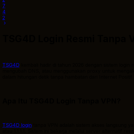
7
4
2
TSG4D Login Resmi Tanpa 
TSG4D
kembali hadir di tahun 2026 dengan sistem login r
mengubah DNS, atau menggunakan proxy untuk mengakse
dalam hitungan detik tanpa hambatan dari Internet Posit
Apa Itu TSG4D Login Tanpa VPN?
TSG4D login
tanpa VPN adalah sistem akses langsung y
atau 1.1.1.1. Sistem ini bekerja melalui server alternatif 