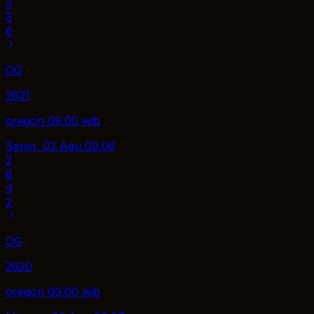
3
3
6
OG
2621
oregon 09.00 wib
Senin, 03 Agu
09.06
2
8
4
2
OG
2620
oregon 09.00 wib