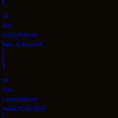
8
OG
2623
oregon 09.00 wib
Rabu, 05 Agu
09.06
3
2
9
4
OG
2622
oregon 09.00 wib
Selasa, 04 Agu
09.04
2