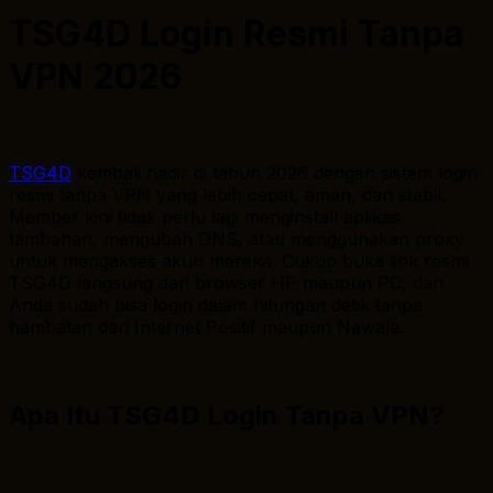
TSG4D Login Resmi Tanpa
VPN 2026
TSG4D
kembali hadir di tahun 2026 dengan sistem login
resmi tanpa VPN yang lebih cepat, aman, dan stabil.
Member kini tidak perlu lagi menginstall aplikasi
tambahan, mengubah DNS, atau menggunakan proxy
untuk mengakses akun mereka. Cukup buka link resmi
TSG4D langsung dari browser HP maupun PC, dan
Anda sudah bisa login dalam hitungan detik tanpa
hambatan dari Internet Positif maupun Nawala.
Apa Itu TSG4D Login Tanpa VPN?