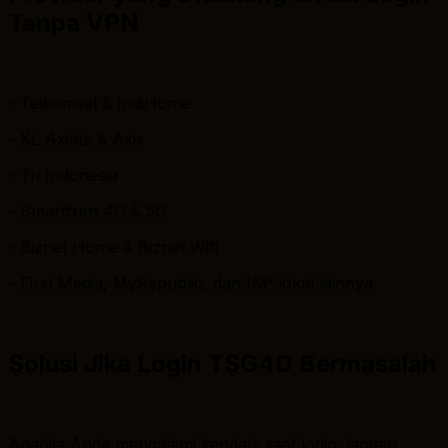
Tanpa VPN
- Telkomsel & IndiHome
- XL Axiata & Axis
- Tri Indonesia
- Smartfren 4G & 5G
- Biznet Home & Biznet Wifi
- First Media, MyRepublic, dan ISP lokal lainnya
Solusi Jika Login TSG4D Bermasalah
Apabila Anda mengalami kendala saat login, jangan