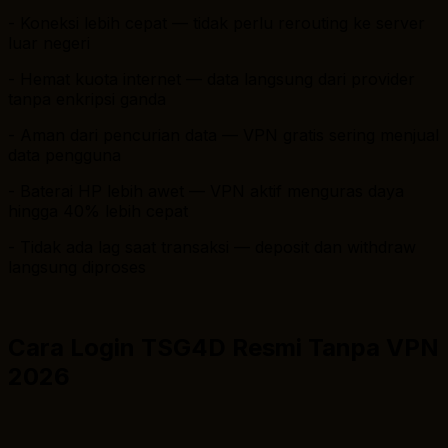
- Koneksi lebih cepat — tidak perlu rerouting ke server
luar negeri
- Hemat kuota internet — data langsung dari provider
tanpa enkripsi ganda
- Aman dari pencurian data — VPN gratis sering menjual
data pengguna
- Baterai HP lebih awet — VPN aktif menguras daya
hingga 40% lebih cepat
- Tidak ada lag saat transaksi — deposit dan withdraw
langsung diproses
Cara Login TSG4D Resmi Tanpa VPN
2026