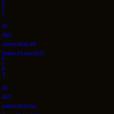
3
6
1
OE
2622
oregon 06.00 wib
Selasa, 04 Agu
06.07
6
1
9
4
OE
2621
oregon 06.00 wib