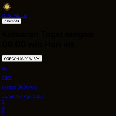
Daftar
Masuk
kembali
Keluaran Togel
oregon
06.00 wib
Hari ini
OREGON 06.00 WIB
OE
2625
oregon 06.00 wib
Jumat, 07 Agu
06.07
2
4
0