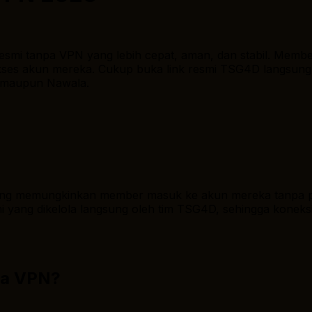
esmi tanpa VPN yang lebih cepat, aman, dan stabil. Member k
s akun mereka. Cukup buka link resmi TSG4D langsung d
if maupun Nawala.
ang memungkinkan member masuk ke akun mereka tanpa per
resmi yang dikelola langsung oleh tim TSG4D, sehingga koneks
pa VPN?