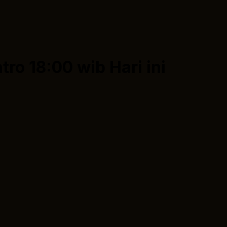
tro 18:00 wib
Hari ini