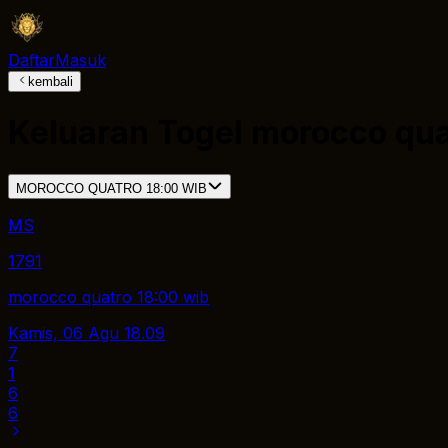
Daftar
Masuk
kembali
Keluaran Togel
morocco qua
MOROCCO QUATRO 18:00 WIB
MS
1791
morocco quatro 18:00 wib
Kamis, 06 Agu
18.09
7
1
6
6