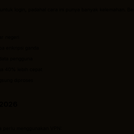
k login, padahal cara ini punya banyak kelemahan. Berik
ar negeri
pa enkripsi ganda
 data pengguna
ga 40% lebih cepat
ngsung diproses
 2026
npa perlu menggunakan VPN: