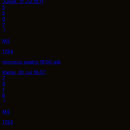
Jumat, 31 Jul
18.11
5
5
0
7
MS
1784
morocco quatro 18:00 wib
Kamis, 30 Jul
18.07
7
9
1
8
MS
1783