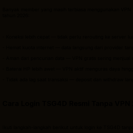
Banyak member yang masih terbiasa menggunakan VPN untu
tahun 2026:
- Koneksi lebih cepat — tidak perlu rerouting ke server lu
- Hemat kuota internet — data langsung dari provider tan
- Aman dari pencurian data — VPN gratis sering menjual
- Baterai HP lebih awet — VPN aktif menguras daya hing
- Tidak ada lag saat transaksi — deposit dan withdraw la
Cara Login TSG4D Resmi Tanpa VPN
Ikuti langkah-langkah berikut untuk login ke TSG4D ta