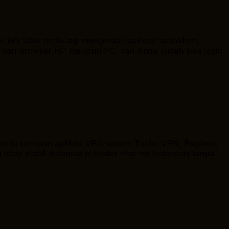
ini tidak perlu lagi menginstall aplikasi tambahan,
ari browser HP maupun PC, dan Anda sudah bisa login
lu bantuan aplikasi VPN seperti Turbo VPN, Psiphon,
i tetap stabil di semua provider internet Indonesia tanpa