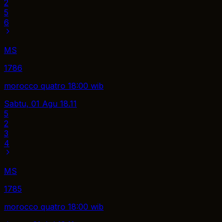
2
5
6
MS
1786
morocco quatro 18:00 wib
Sabtu, 01 Agu
18.11
5
2
3
4
MS
1785
morocco quatro 18:00 wib