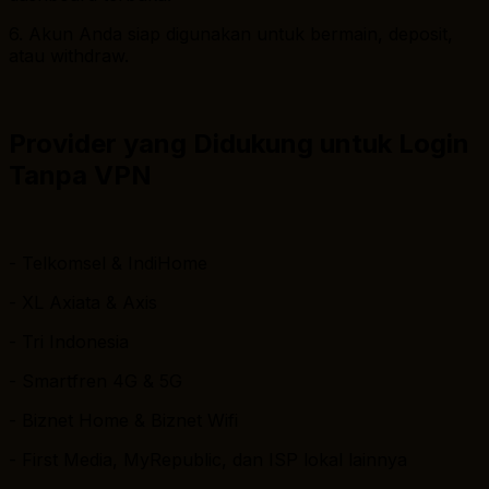
6. Akun Anda siap digunakan untuk bermain, deposit,
atau withdraw.
Provider yang Didukung untuk Login
Tanpa VPN
- Telkomsel & IndiHome
- XL Axiata & Axis
- Tri Indonesia
- Smartfren 4G & 5G
- Biznet Home & Biznet Wifi
- First Media, MyRepublic, dan ISP lokal lainnya