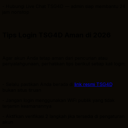
- Hubungi Live Chat TSG4D — admin siap membantu 24
jam nonstop
Tips Login TSG4D Aman di 2026
Agar akun Anda tetap aman dari pencurian atau
penyalahgunaan, perhatikan tips berikut setiap kali login:
- Selalu pastikan Anda berada di
link resmi TSG4D
,
bukan situs tiruan
- Jangan login menggunakan WiFi publik yang tidak
terjamin keamanannya
- Aktifkan verifikasi 2 langkah jika tersedia di pengaturan
akun