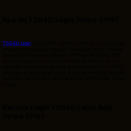
Apa Itu TSG4D Login Tanpa VPN?
TSG4D login
tanpa VPN adalah sistem akses langsung
yang memungkinkan member masuk ke akun mereka
tanpa perlu bantuan aplikasi VPN seperti Turbo VPN,
Psiphon, atau 1.1.1.1. Sistem ini bekerja melalui server
alternatif resmi yang dikelola langsung oleh tim TSG4D,
sehingga koneksi tetap stabil di semua provider internet
Indonesia tanpa risiko keamanan dari VPN gratis pihak
ketiga.
Kenapa Login TSG4D Lebih Baik
Tanpa VPN?