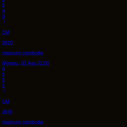
5
4
9
CM
2620
magnum cambodia
Minggu, 02 Agu
12.00
6
5
5
2
CM
2619
magnum cambodia