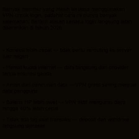
Banyak member yang masih terbiasa menggunakan
VPN untuk login, padahal cara ini punya banyak
kelemahan. Berikut alasan kenapa login langsung lebih
disarankan di tahun 2026:
- Koneksi lebih cepat — tidak perlu rerouting ke server
luar negeri
- Hemat kuota internet — data langsung dari provider
tanpa enkripsi ganda
- Aman dari pencurian data — VPN gratis sering menjual
data pengguna
- Baterai HP lebih awet — VPN aktif menguras daya
hingga 40% lebih cepat
- Tidak ada lag saat transaksi — deposit dan withdraw
langsung diproses