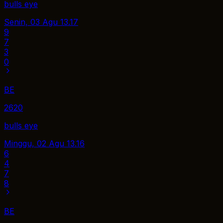
bulls eye
Senin, 03 Agu
13.17
9
7
3
0
BE
2620
bulls eye
Minggu, 02 Agu
13.16
6
4
7
8
BE