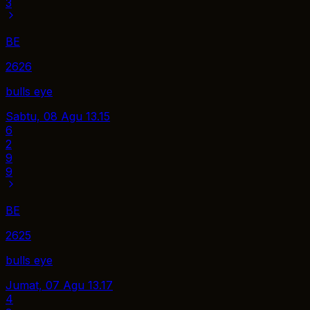
3
BE
2626
bulls eye
Sabtu, 08 Agu
13.15
6
2
9
9
BE
2625
bulls eye
Jumat, 07 Agu
13.17
4