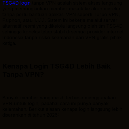
TSG4D login
tanpa VPN adalah sistem akses langsung
yang memungkinkan member masuk ke akun mereka
tanpa perlu bantuan aplikasi VPN seperti Turbo VPN,
Psiphon, atau 1.1.1.1. Sistem ini bekerja melalui server
alternatif resmi yang dikelola langsung oleh tim TSG4D,
sehingga koneksi tetap stabil di semua provider internet
Indonesia tanpa risiko keamanan dari VPN gratis pihak
ketiga.
Kenapa Login TSG4D Lebih Baik
Tanpa VPN?
Banyak member yang masih terbiasa menggunakan
VPN untuk login, padahal cara ini punya banyak
kelemahan. Berikut alasan kenapa login langsung lebih
disarankan di tahun 2026: