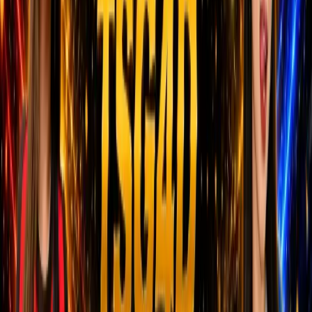
hambatan dari Internet Positif maupun Nawala.
Apa Itu TSG4D Login Tanpa VPN?
TSG4D login
tanpa VPN adalah sistem akses langsung
yang memungkinkan member masuk ke akun mereka
tanpa perlu bantuan aplikasi VPN seperti Turbo VPN,
Psiphon, atau 1.1.1.1. Sistem ini bekerja melalui server
alternatif resmi yang dikelola langsung oleh tim TSG4D,
sehingga koneksi tetap stabil di semua provider internet
Indonesia tanpa risiko keamanan dari VPN gratis pihak
ketiga.
Kenapa Login TSG4D Lebih Baik
Tanpa VPN?