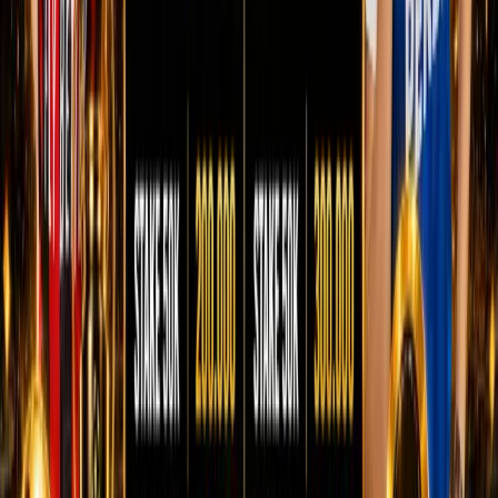
- First Media, MyRepublic, dan ISP lokal lainnya
Solusi Jika Login TSG4D Bermasalah
Apabila Anda mengalami kendala saat login, jangan
langsung mengaktifkan VPN. Coba beberapa solusi
berikut terlebih dahulu:
- Bersihkan cache & cookie browser — sering kali login
gagal karena data lama tersimpan
- Gunakan mode incognito/private — bypass cache
otomatis
- Ganti DNS ke 1.1.1.1 (Cloudflare) atau 8.8.8.8 (Google)
— gratis dan aman
- Reset koneksi internet — matikan & nyalakan ulang