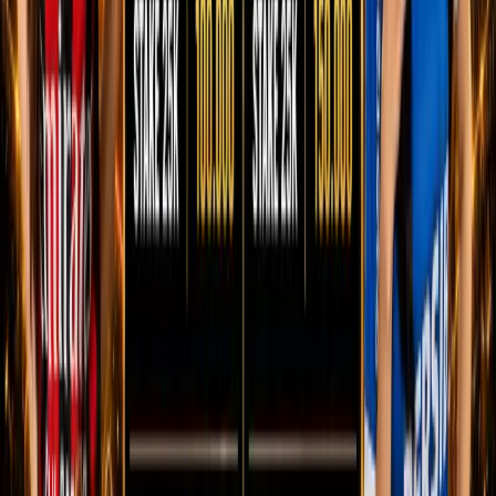
5. Klik tombol Masuk dan tunggu beberapa detik hingga
dashboard terbuka.
6. Akun Anda siap digunakan untuk bermain, deposit,
atau withdraw.
Provider yang Didukung untuk Login
Tanpa VPN
- Telkomsel & IndiHome
- XL Axiata & Axis
- Tri Indonesia
- Smartfren 4G & 5G
- Biznet Home & Biznet Wifi