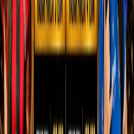
Cara Login TSG4D Resmi Tanpa VPN
2026
Ikuti langkah-langkah berikut untuk login ke TSG4D
tanpa perlu menggunakan VPN:
1. Buka link resmi TSG4D terbaru yang tersedia di
halaman ini.
2. Klik tombol LOGIN di pojok kanan atas halaman.
3. Masukkan username dan password akun Anda
dengan benar.
4. Isi kode captcha untuk verifikasi keamanan.