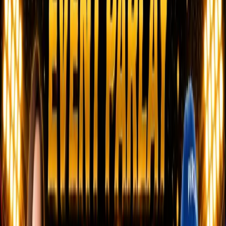
Syarat & Ketentuan :
1.Event berlaku untuk seluruh member TSG4D
2.Min Odds 1.80 – 2.30
3.1 Bill wajib 3 Tim atau 4 Tim
4.Hanya berlaku untuk pasangan Handicap, Over/Under
HT & FT
5.Tidak berlaku untuk Bola Jalan, Bola Virtual
6.Hanya berlaku untuk provider
SABA SPORTS & SBO
BET
7.Wajib ada minimal 1 pertandingan dengan pasaran 3/4
1.3/4 2.3/4 wajib HDP TIDAK UNTUK OVER / UNDER
Caption wajib:
#TSG4D