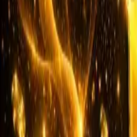
7. Dapat dimainkan di semua jenis
SLOT kecuali TOGEL
8. Promo tidak dapat digabungkan dengan bonus atau pr
9. Kedapatan melakukan kecurangan dalam bentuk apa
10. Klaim bonus 100% no rek wajib valid, jika terdapat
no 
maka kemenangan kami anggap
HANGGUS
Syarat Withdraw ( TO Saldo )
Turnover harus mencapai 5x dari total (deposit + bonus)
Contoh Perhitungan:
- Deposit awal: Rp 30.000
- Bonus 100%: Rp 30.000