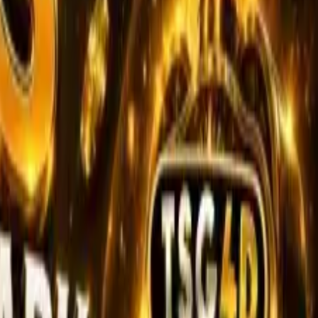
ini tidak perlu lagi menginstall aplikasi tambahan,
ari browser HP maupun PC, dan Anda sudah bisa login