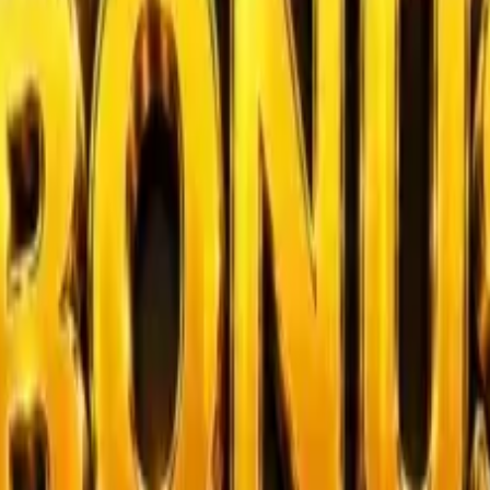
omo lainnya
pun bonus dan kemenangan BATAL!
rek tidak valid
saat withdraw