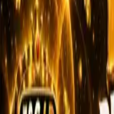
- TURN OVER saldo: Rp 300.000
Turnover yang dibutuhkan:
(Rp 30.000 + Rp 30.000) x 5 = Rp 300.000 ( TO Saldo )
TSG4D Login Resmi Tanpa 
TSG4D
kembali hadir di tahun 2026 dengan sistem login r
mengubah DNS, atau menggunakan proxy untuk mengakse
dalam hitungan detik tanpa hambatan dari Internet Posit
Apa Itu TSG4D Login Tanpa VPN?