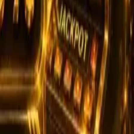
ih dahulu: