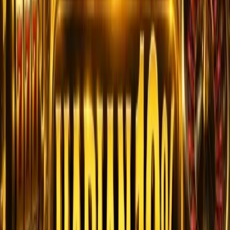
2. Klik tombol LOGIN di pojok kanan atas halaman.
3. Masukkan username dan password akun Anda
dengan benar.
4. Isi kode captcha untuk verifikasi keamanan.
5. Klik tombol Masuk dan tunggu beberapa detik hingga
dashboard terbuka.
6. Akun Anda siap digunakan untuk bermain, deposit,
atau withdraw.
Provider yang Didukung untuk Login
Tanpa VPN
- Telkomsel & IndiHome