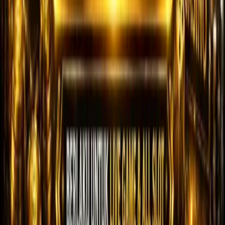
- Selalu pastikan Anda berada di
link resmi TSG4D
,
bukan situs tiruan
- Jangan login menggunakan WiFi publik yang tidak
terjamin keamanannya
- Aktifkan verifikasi 2 langkah jika tersedia di pengaturan
akun
- Ganti password secara berkala minimal 3 bulan sekali
- Jangan pernah memberikan data login kepada siapa
pun, termasuk pihak yang mengaku admin
Kesimpulan
Sistem TSG4D login resmi tanpa VPN 2026 menjadi
pilihan terbaik bagi member yang ingin akses cepat,
hemat kuota, dan aman. Dengan dukungan link alternatif