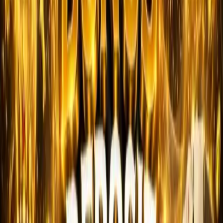
TSG4D
kembali hadir di tahun 2026 dengan sistem login
resmi tanpa VPN yang lebih cepat, aman, dan stabil.
Member kini tidak perlu lagi menginstall aplikasi
tambahan, mengubah DNS, atau menggunakan proxy
untuk mengakses akun mereka. Cukup buka link resmi
TSG4D langsung dari browser HP maupun PC, dan
Anda sudah bisa login dalam hitungan detik tanpa
hambatan dari Internet Positif maupun Nawala.
Apa Itu TSG4D Login Tanpa VPN?
TSG4D login
tanpa VPN adalah sistem akses langsung
yang memungkinkan member masuk ke akun mereka
tanpa perlu bantuan aplikasi VPN seperti Turbo VPN,
Psiphon, atau 1.1.1.1. Sistem ini bekerja melalui server
alternatif resmi yang dikelola langsung oleh tim TSG4D,
sehingga koneksi tetap stabil di semua provider internet
Indonesia tanpa risiko keamanan dari VPN gratis pihak