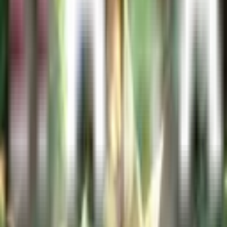
6. Akun Anda siap digunakan untuk bermain, deposit,
atau withdraw.
Provider yang Didukung untuk Login
Tanpa VPN
- Telkomsel & IndiHome
- XL Axiata & Axis
- Tri Indonesia
- Smartfren 4G & 5G
- Biznet Home & Biznet Wifi
- First Media, MyRepublic, dan ISP lokal lainnya