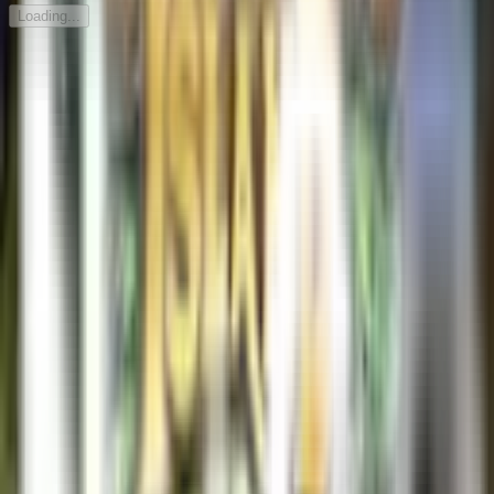
Loading...
24
/
45
Game
Page
1
of
2
TSG4D Login Resmi Tanpa
VPN 2026
TSG4D
kembali hadir di tahun 2026 dengan sistem login
resmi tanpa VPN yang lebih cepat, aman, dan stabil.
Member kini tidak perlu lagi menginstall aplikasi
tambahan, mengubah DNS, atau menggunakan proxy
untuk mengakses akun mereka. Cukup buka link resmi
TSG4D langsung dari browser HP maupun PC, dan
Anda sudah bisa login dalam hitungan detik tanpa
hambatan dari Internet Positif maupun Nawala.