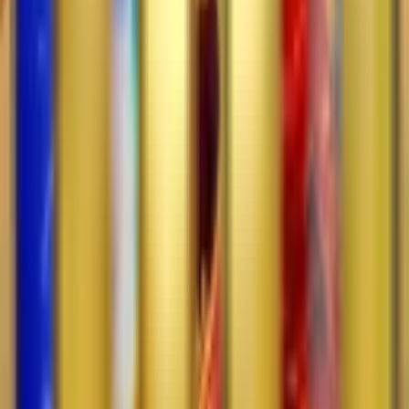
Banyak member yang masih terbiasa menggunakan
VPN untuk login, padahal cara ini punya banyak
kelemahan. Berikut alasan kenapa login langsung lebih
disarankan di tahun 2026:
- Koneksi lebih cepat — tidak perlu rerouting ke server
luar negeri
- Hemat kuota internet — data langsung dari provider
tanpa enkripsi ganda
- Aman dari pencurian data — VPN gratis sering menjual
data pengguna
- Baterai HP lebih awet — VPN aktif menguras daya
hingga 40% lebih cepat
- Tidak ada lag saat transaksi — deposit dan withdraw
langsung diproses