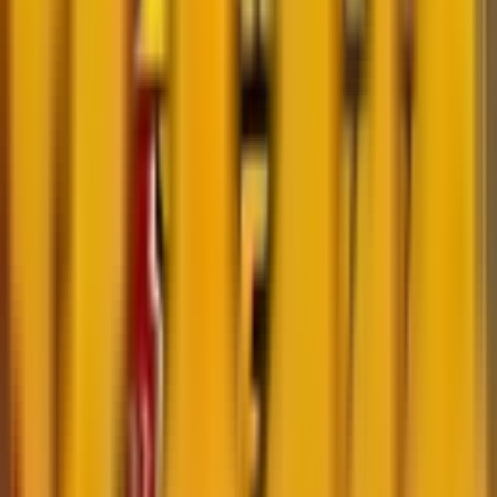
jam nonstop
Tips Login TSG4D Aman di 2026
Agar akun Anda tetap aman dari pencurian atau
penyalahgunaan, perhatikan tips berikut setiap kali login:
- Selalu pastikan Anda berada di
link resmi TSG4D
,
bukan situs tiruan
- Jangan login menggunakan WiFi publik yang tidak
terjamin keamanannya
- Aktifkan verifikasi 2 langkah jika tersedia di pengaturan
akun
- Ganti password secara berkala minimal 3 bulan sekali