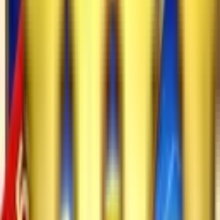
God Of Martial
Jili
Hot Chilli
Jili
Fortune Tree
Jili
Gem Party
Jili
Lucky Ball
Jili
Hyper Burst
Jili
Jungle King
Jili
Shanghai Beauty
Jili
Fa Fa Fa
Jili
Candy Baby
Jili
Hawaii Beauty
Jili
SevenSevenSeven
Jili
Bubble Beauty
Jili
FortunePig
Jili
Crazy777
Jili
Bao boon chin
Jili
Night City
Jili
Fengshen
Jili
Crazy FaFaFa
Jili
XiYangYang
Jili
Diamond Party
Jili
Golden Bank
Jili
Dragon Treasure
Jili