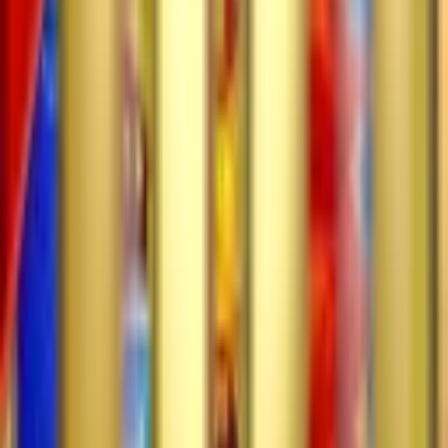
Apa Itu TSG4D Login Tanpa VPN?
TSG4D login
tanpa VPN adalah sistem akses langsung
yang memungkinkan member masuk ke akun mereka
tanpa perlu bantuan aplikasi VPN seperti Turbo VPN,
Psiphon, atau 1.1.1.1. Sistem ini bekerja melalui server
alternatif resmi yang dikelola langsung oleh tim TSG4D,
sehingga koneksi tetap stabil di semua provider internet
Indonesia tanpa risiko keamanan dari VPN gratis pihak
ketiga.
Kenapa Login TSG4D Lebih Baik
Tanpa VPN?