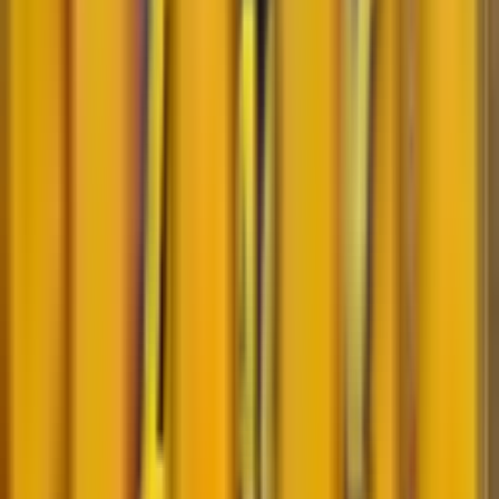
Solusi Jika Login TSG4D Bermasalah
Apabila Anda mengalami kendala saat login, jangan
langsung mengaktifkan VPN. Coba beberapa solusi
berikut terlebih dahulu:
- Bersihkan cache & cookie browser — sering kali login
gagal karena data lama tersimpan
- Gunakan mode incognito/private — bypass cache
otomatis
- Ganti DNS ke 1.1.1.1 (Cloudflare) atau 8.8.8.8 (Google)
— gratis dan aman
- Reset koneksi internet — matikan & nyalakan ulang
WiFi/data seluler
- Hubungi Live Chat TSG4D — admin siap membantu 24