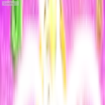
Loading...
24
/
30
Game
Page
1
of
2
TSG4D Login Resmi Tanpa
VPN 2026
TSG4D
kembali hadir di tahun 2026 dengan sistem login
resmi tanpa VPN yang lebih cepat, aman, dan stabil.
Member kini tidak perlu lagi menginstall aplikasi
tambahan, mengubah DNS, atau menggunakan proxy
untuk mengakses akun mereka. Cukup buka link resmi
TSG4D langsung dari browser HP maupun PC, dan
Anda sudah bisa login dalam hitungan detik tanpa
hambatan dari Internet Positif maupun Nawala.