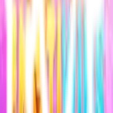
Solusi Jika Login TSG4D Bermasalah
Apabila Anda mengalami kendala saat login, jangan
langsung mengaktifkan VPN. Coba beberapa solusi
berikut terlebih dahulu:
- Bersihkan cache & cookie browser — sering kali login
gagal karena data lama tersimpan
- Gunakan mode incognito/private — bypass cache
otomatis
- Ganti DNS ke 1.1.1.1 (Cloudflare) atau 8.8.8.8 (Google)
— gratis dan aman
- Reset koneksi internet — matikan & nyalakan ulang
WiFi/data seluler
- Hubungi Live Chat TSG4D — admin siap membantu 24