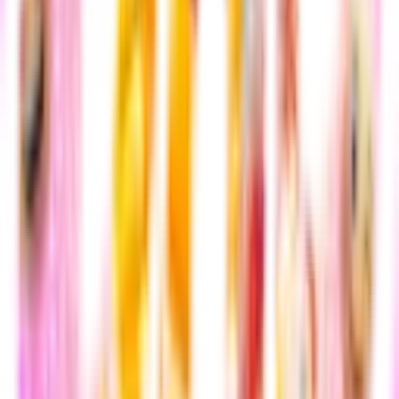
Cara Login TSG4D Resmi Tanpa VPN
2026
Ikuti langkah-langkah berikut untuk login ke TSG4D
tanpa perlu menggunakan VPN:
1. Buka link resmi TSG4D terbaru yang tersedia di
halaman ini.
2. Klik tombol LOGIN di pojok kanan atas halaman.
3. Masukkan username dan password akun Anda
dengan benar.
4. Isi kode captcha untuk verifikasi keamanan.
5. Klik tombol Masuk dan tunggu beberapa detik hingga
dashboard terbuka.