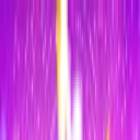
Daftar
Masuk
casino
Cari Permainan
tombstone rip
crazy time
plinko+
spire+
clash of clans super rich
crash game
for you
slot
live casino
4
arcade
fishing
2820
645
111
35
Provider :
PP POP
Filter :
TERKENAL
Gates of Olympus POP
PP POP