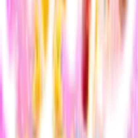
6. Akun Anda siap digunakan untuk bermain, deposit,
atau withdraw.
Provider yang Didukung untuk Login
Tanpa VPN
- Telkomsel & IndiHome
- XL Axiata & Axis
- Tri Indonesia
- Smartfren 4G & 5G
- Biznet Home & Biznet Wifi
- First Media, MyRepublic, dan ISP lokal lainnya