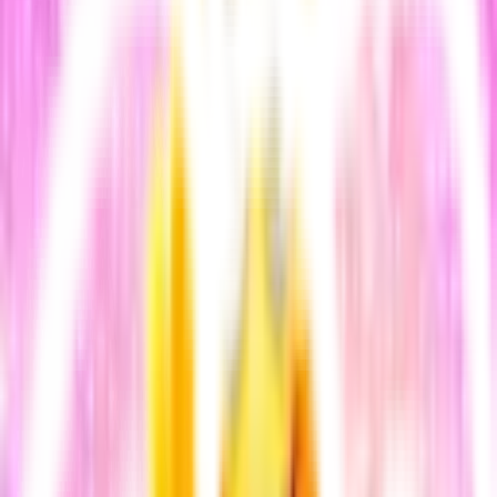
Apa Itu TSG4D Login Tanpa VPN?
TSG4D login
tanpa VPN adalah sistem akses langsung
yang memungkinkan member masuk ke akun mereka
tanpa perlu bantuan aplikasi VPN seperti Turbo VPN,
Psiphon, atau 1.1.1.1. Sistem ini bekerja melalui server
alternatif resmi yang dikelola langsung oleh tim TSG4D,
sehingga koneksi tetap stabil di semua provider internet
Indonesia tanpa risiko keamanan dari VPN gratis pihak
ketiga.
Kenapa Login TSG4D Lebih Baik
Tanpa VPN?