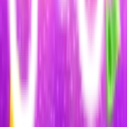
- Jangan pernah memberikan data login kepada siapa
pun, termasuk pihak yang mengaku admin
Kesimpulan
Sistem TSG4D login resmi tanpa VPN 2026 menjadi
pilihan terbaik bagi member yang ingin akses cepat,
hemat kuota, dan aman. Dengan dukungan link alternatif
yang selalu diperbarui, Anda tidak perlu lagi bergantung
pada VPN yang berat dan berisiko. Pastikan untuk selalu
menggunakan link resmi TSG4D dan menjaga
kerahasiaan data akun Anda. Simpan halaman ini
sebagai bookmark agar Anda selalu mendapatkan akses
login tercepat kapan pun dibutuhkan.
Lihat Semua