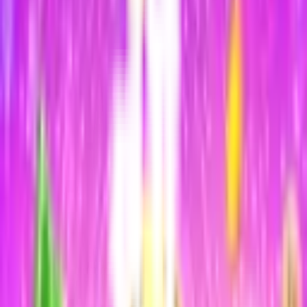
Olympus Wins
PP POP
Sweet Burst
PP POP
Starlight Wins
PP POP
Lucky Tiger 1000
PP POP
Lucky Fortune Tree
PP POP
Happy Dragon
PP POP
Fortune of Aztec
PP POP
Lucky Bull
PP POP
Lucky Panda
PP POP
Lucky Monkey
PP POP
Lucky Tiger Gold
PP POP
Lucky Phoenix
PP POP
Tut's Treasure Tower
PP POP
Jelly Candy
PP POP
Lucky Tiger
PP POP
Lucky Mouse
PP POP
Happy Nets
PP POP
DJ Neko
PP POP
Lucky Dog
PP POP
Code of Cairo
PP POP
Wealthy Frog
PP POP
777 Rush
PP POP
Emotiwins
PP POP