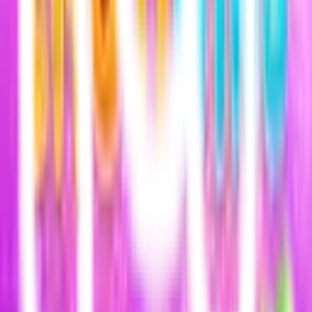
jam nonstop
Tips Login TSG4D Aman di 2026
Agar akun Anda tetap aman dari pencurian atau
penyalahgunaan, perhatikan tips berikut setiap kali login:
- Selalu pastikan Anda berada di
link resmi TSG4D
,
bukan situs tiruan
- Jangan login menggunakan WiFi publik yang tidak
terjamin keamanannya
- Aktifkan verifikasi 2 langkah jika tersedia di pengaturan
akun
- Ganti password secara berkala minimal 3 bulan sekali