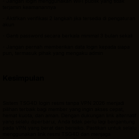
- Jangan login menggunakan WiFi publik yang tidak
terjamin keamanannya
- Aktifkan verifikasi 2 langkah jika tersedia di pengaturan
akun
- Ganti password secara berkala minimal 3 bulan sekali
- Jangan pernah memberikan data login kepada siapa
pun, termasuk pihak yang mengaku admin
Kesimpulan
Sistem TSG4D login resmi tanpa VPN 2026 menjadi
pilihan terbaik bagi member yang ingin akses cepat,
hemat kuota, dan aman. Dengan dukungan link alternatif
yang selalu diperbarui, Anda tidak perlu lagi bergantung
pada VPN yang berat dan berisiko. Pastikan untuk selalu
menggunakan link resmi TSG4D dan menjaga