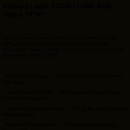
Kenapa Login TSG4D Lebih Baik
Tanpa VPN?
Banyak member yang masih terbiasa menggunakan
VPN untuk login, padahal cara ini punya banyak
kelemahan. Berikut alasan kenapa login langsung lebih
disarankan di tahun 2026:
- Koneksi lebih cepat — tidak perlu rerouting ke server
luar negeri
- Hemat kuota internet — data langsung dari provider
tanpa enkripsi ganda
- Aman dari pencurian data — VPN gratis sering menjual
data pengguna
- Baterai HP lebih awet — VPN aktif menguras daya