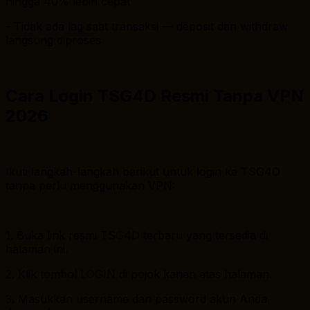
hingga 40% lebih cepat
- Tidak ada lag saat transaksi — deposit dan withdraw
langsung diproses
Cara Login TSG4D Resmi Tanpa VPN
2026
Ikuti langkah-langkah berikut untuk login ke TSG4D
tanpa perlu menggunakan VPN:
1. Buka link resmi TSG4D terbaru yang tersedia di
halaman ini.
2. Klik tombol LOGIN di pojok kanan atas halaman.
3. Masukkan username dan password akun Anda