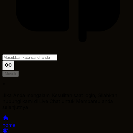
Masuk
*
Jika Anda mengalami Kesulitan saat login, Silahkan
hubungi kami di Live Chat untuk Membantu anda
selanjutnya
home