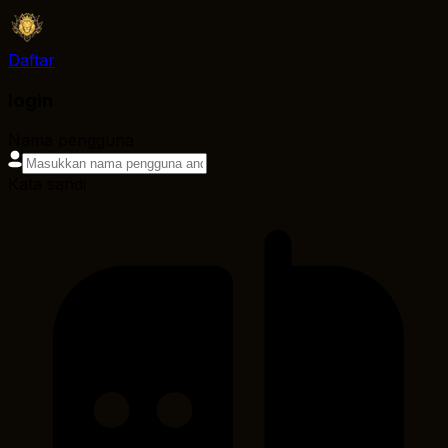
Daftar
login
Nama pengguna
Kata sandi