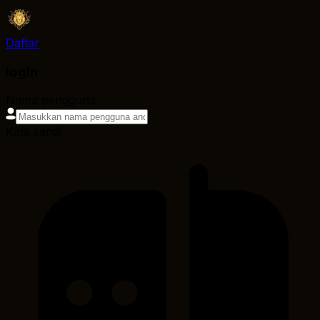
Daftar
login
Nama pengguna
Kata sandi