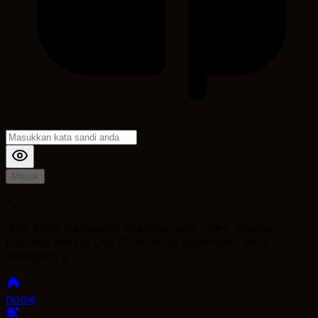
Masuk
*
Jika Anda mengalami Kesulitan saat login, Silahkan
hubungi kami di Live Chat untuk Membantu anda
selanjutnya
home