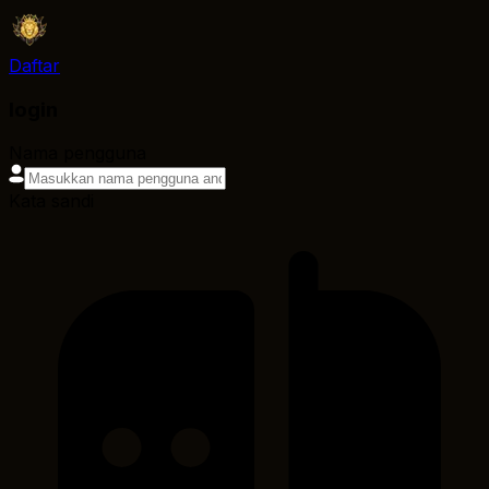
Daftar
login
Nama pengguna
Kata sandi