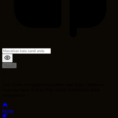
Masuk
*
Jika Anda mengalami Kesulitan saat login, Silahkan
hubungi kami di Live Chat untuk Membantu anda
selanjutnya
home