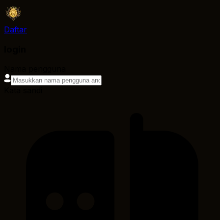
Daftar
login
Nama pengguna
Kata sandi