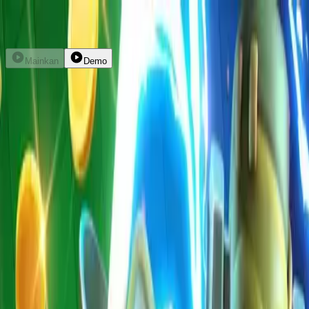
Daftar
Masuk
Mainkan
Demo
Clash of Clans Super Mines SUPER RICH
supercell
kembali
TSG4D Login Resmi Tanpa
VPN 2026
TSG4D
kembali hadir di tahun 2026 dengan sistem login
resmi tanpa VPN yang lebih cepat, aman, dan stabil.
Member kini tidak perlu lagi menginstall aplikasi
tambahan, mengubah DNS, atau menggunakan proxy
untuk mengakses akun mereka. Cukup buka link resmi
TSG4D langsung dari browser HP maupun PC, dan
Anda sudah bisa login dalam hitungan detik tanpa
hambatan dari Internet Positif maupun Nawala.