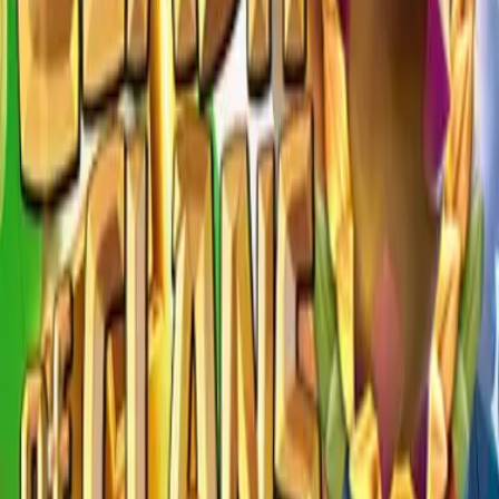
Solusi Jika Login TSG4D Bermasalah
Apabila Anda mengalami kendala saat login, jangan
langsung mengaktifkan VPN. Coba beberapa solusi
berikut terlebih dahulu:
- Bersihkan cache & cookie browser — sering kali login
gagal karena data lama tersimpan
- Gunakan mode incognito/private — bypass cache
otomatis
- Ganti DNS ke 1.1.1.1 (Cloudflare) atau 8.8.8.8 (Google)
— gratis dan aman
- Reset koneksi internet — matikan & nyalakan ulang
WiFi/data seluler