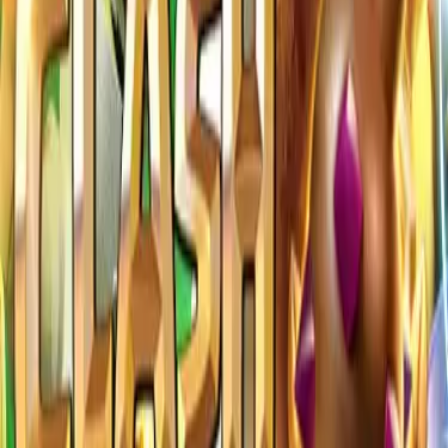
dashboard terbuka.
6. Akun Anda siap digunakan untuk bermain, deposit,
atau withdraw.
Provider yang Didukung untuk Login
Tanpa VPN
- Telkomsel & IndiHome
- XL Axiata & Axis
- Tri Indonesia
- Smartfren 4G & 5G
- Biznet Home & Biznet Wifi
- First Media, MyRepublic, dan ISP lokal lainnya