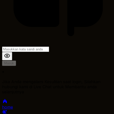
Masuk
*
Jika Anda mengalami Kesulitan saat login, Silahkan
hubungi kami di Live Chat untuk Membantu anda
selanjutnya
home