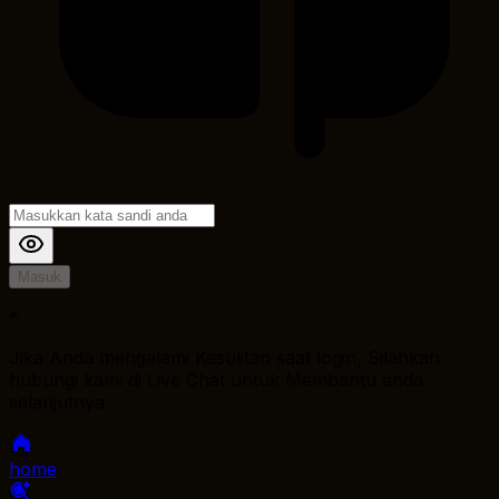
Masuk
*
Jika Anda mengalami Kesulitan saat login, Silahkan
hubungi kami di Live Chat untuk Membantu anda
selanjutnya
home