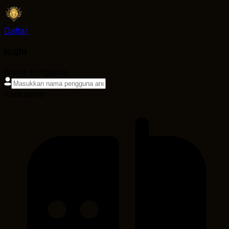
Daftar
login
Nama pengguna
Kata sandi